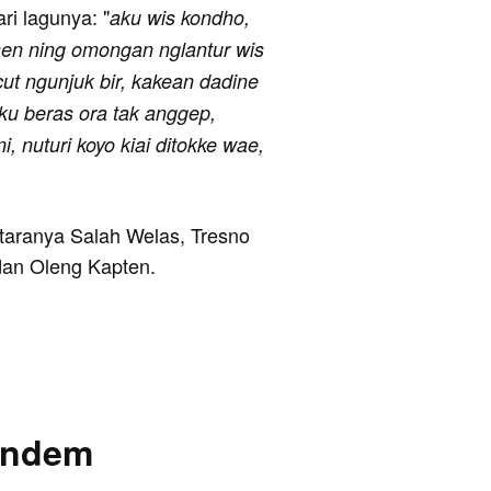
ari lagunya: "
aku wis kondho,
sen ning omongan nglantur wis
cut ngunjuk bir, kakean dadine
tuku beras ora tak anggep,
 nuturi koyo kiai ditokke wae,
ntaranya Salah Welas, Tresno
 dan Oleng Kapten.
Mendem