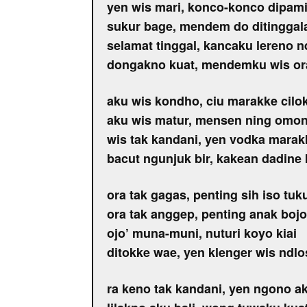
yen wis mari, konco-konco dipami
sukur bage, mendem do ditinggal
selamat tinggal, kancaku lereno n
dongakno kuat, mendemku wis or
aku wis kondho, ciu marakke cilo
aku wis matur, mensen ning omon
wis tak kandani, yen vodka marakk
bacut ngunjuk bir, kakean dadine 
ora tak gagas, penting sih iso tuk
ora tak anggep, penting anak boj
ojo’ muna-muni, nuturi koyo kiai
ditokke wae, yen klenger wis ndl
ra keno tak kandani, yen ngono ak