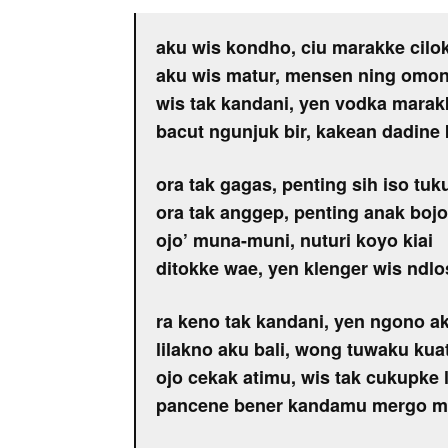
aku wis kondho, ciu marakke cilo
aku wis matur, mensen ning omon
wis tak kandani, yen vodka marakk
bacut ngunjuk bir, kakean dadine 
ora tak gagas, penting sih iso tuk
ora tak anggep, penting anak boj
ojo’ muna-muni, nuturi koyo kiai
ditokke wae, yen klenger wis ndl
ra keno tak kandani, yen ngono ak
lilakno aku bali, wong tuwaku kua
ojo cekak atimu, wis tak cukupke 
pancene bener kandamu mergo 