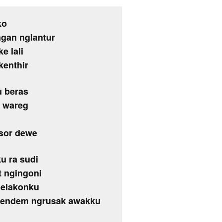
ko
gan nglantur
e lali
kenthir
u beras
o wareg
osor dewe
u ra sudi
t ngingoni
lelakonku
mendem ngrusak awakku