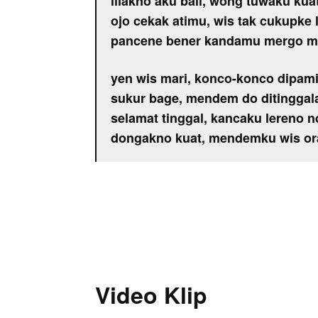
lilakno aku bali, wong tuwaku kua
ojo cekak atimu, wis tak cukupke 
pancene bener kandamu mergo 
yen wis mari, konco-konco dipami
sukur bage, mendem do ditinggal
selamat tinggal, kancaku lereno n
dongakno kuat, mendemku wis or
Video Klip