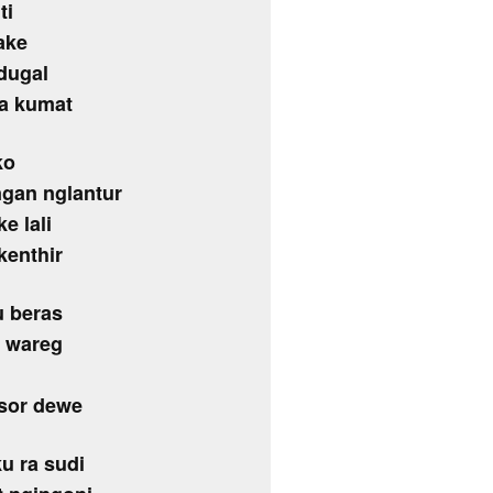
ti
ake
dugal
a kumat
ko
gan nglantur
e lali
kenthir
u beras
o wareg
osor dewe
u ra sudi