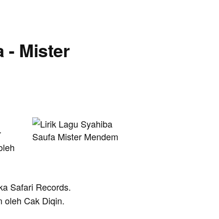
 - Mister
r
oleh
eka Safari Records.
 oleh Cak Diqin.