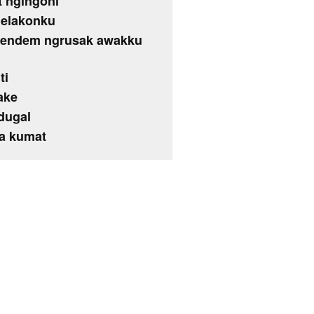
t ngingoni
lelakonku
mendem ngrusak awakku
ti
ake
dugal
a kumat