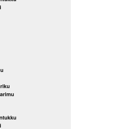
i
mu
riku
darimu
ntukku
i