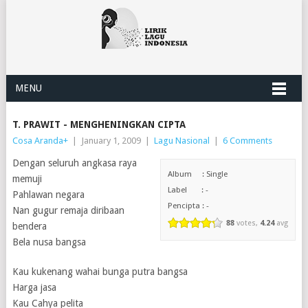
MENU
T. PRAWIT - MENGHENINGKAN CIPTA
Cosa Aranda
+
|
January 1, 2009
|
Lagu Nasional
|
6 Comments
Dengan seluruh angkasa raya
Album : Single
memuji
Label : -
Pahlawan negara
Pencipta : -
Nan gugur remaja diribaan
88
votes,
4.24
avg
bendera
Bela nusa bangsa
Kau kukenang wahai bunga putra bangsa
Harga jasa
Kau Cahya pelita