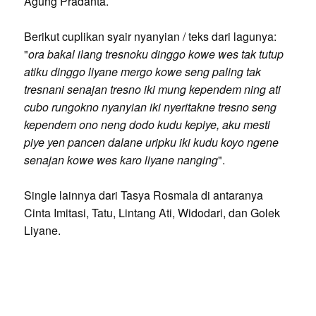
Agung Pradanta.
Berikut cuplikan syair nyanyian / teks dari lagunya:
"
ora bakal ilang tresnoku dinggo kowe wes tak tutup
atiku dinggo liyane mergo kowe seng paling tak
tresnani senajan tresno iki mung kependem ning ati
cubo rungokno nyanyian iki nyeritakne tresno seng
kependem ono neng dodo kudu kepiye, aku mesti
piye yen pancen dalane uripku iki kudu koyo ngene
senajan kowe wes karo liyane nanging
".
Single lainnya dari Tasya Rosmala di antaranya
Cinta Imitasi, Tatu, Lintang Ati, Widodari, dan Golek
Liyane.