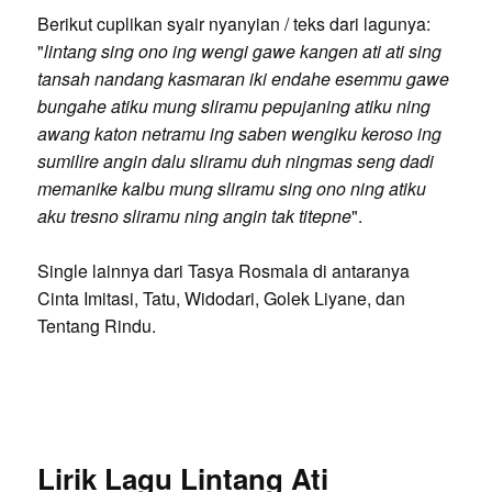
Berikut cuplikan syair nyanyian / teks dari lagunya:
"
lintang sing ono ing wengi gawe kangen ati ati sing
tansah nandang kasmaran iki endahe esemmu gawe
bungahe atiku mung sliramu pepujaning atiku ning
awang katon netramu ing saben wengiku keroso ing
sumilire angin dalu sliramu duh ningmas seng dadi
memanike kalbu mung sliramu sing ono ning atiku
aku tresno sliramu ning angin tak titepne
".
Single lainnya dari Tasya Rosmala di antaranya
Cinta Imitasi, Tatu, Widodari, Golek Liyane, dan
Tentang Rindu.
Lirik Lagu Lintang Ati