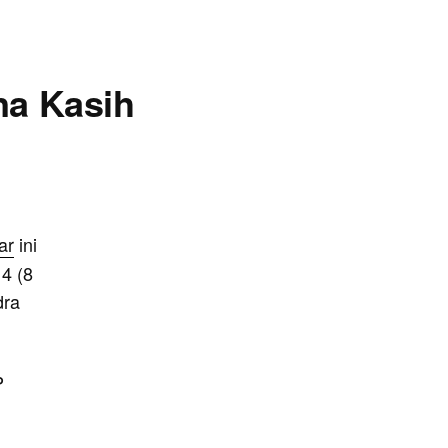
na Kasih
ar
ini
4 (8
dra
P