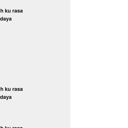
h ku rasa
rdaya
h ku rasa
rdaya