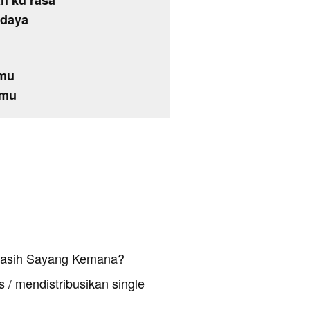
h ku rasa
rdaya
amu
amu
 Kasih Sayang Kemana?
 / mendistribusikan single