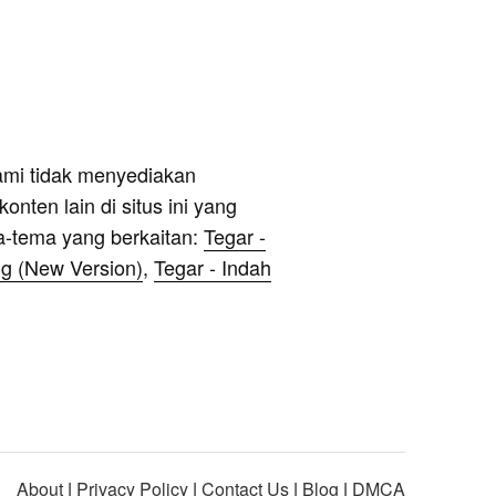
ami tidak menyediakan
onten lain di situs ini yang
a-tema yang berkaitan:
Tegar -
g (New Version)
,
Tegar - Indah
About
|
Privacy Policy
|
Contact Us
|
Blog
|
DMCA