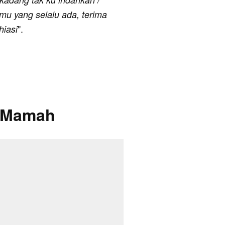
mu yang selalu ada, terima
".
iasi
u Mamah