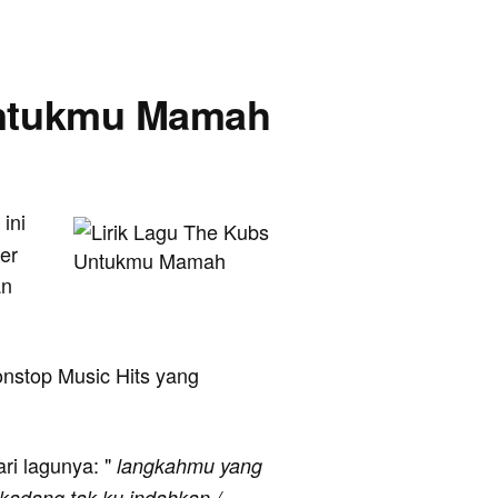
 Untukmu Mamah
 ini
er
an
onstop Music Hits yang
ari lagunya: "
langkahmu yang
kadang tak ku indahkan /