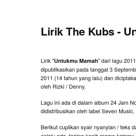
Lirik The Kubs -
Lirik "
" dari lagu 2011
Untukmu Mamah
dipublikasikan pada tanggal 3 Septemb
2011 (14 tahun yang lalu) dan diciptak
oleh Rizki / Denny.
Lagu ini ada di dalam album 24 Jam N
didistribusikan oleh label Seven Music.
Berikut cuplikan syair nyanyian / teks d
selalu ada, terima kasih mama katamu 