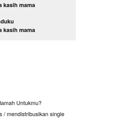
ma kasih mama
nduku
ma kasih mama
 Mamah Untukmu?
 / mendistribusikan single