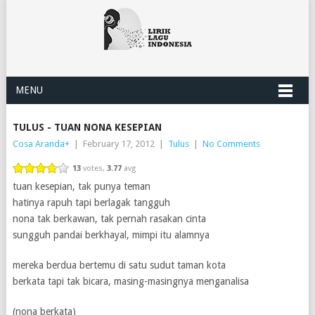
MENU
TULUS - TUAN NONA KESEPIAN
Cosa Aranda
+
|
February 17, 2012
|
Tulus
|
No Comments
13
votes,
3.77
avg
tuan kesepian, tak punya teman
hatinya rapuh tapi berlagak tangguh
nona tak berkawan, tak pernah rasakan cinta
sungguh pandai berkhayal, mimpi itu alamnya
mereka berdua bertemu di satu sudut taman kota
berkata tapi tak bicara, masing-masingnya menganalisa
(nona berkata)