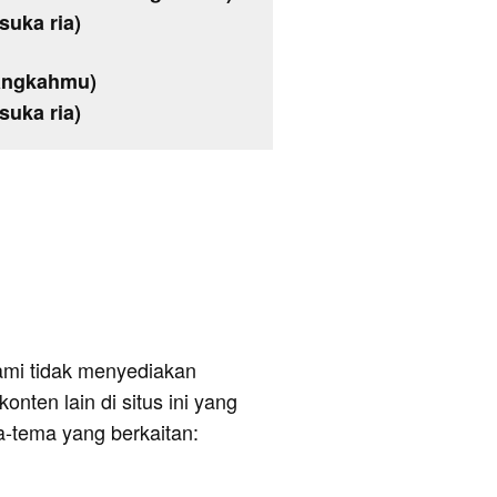
suka ria)
langkahmu)
suka ria)
ami tidak menyediakan
onten lain di situs ini yang
a-tema yang berkaitan: