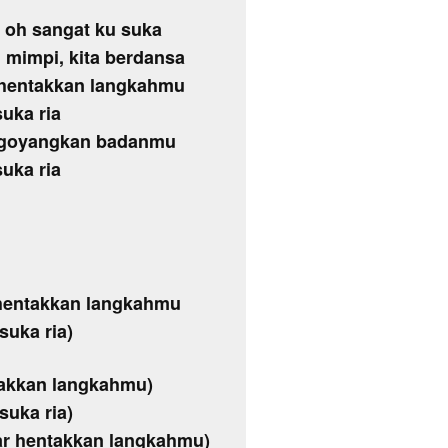
i oh sangat ku suka
 mimpi, kita berdansa
r hentakkan langkahmu
uka ria
ar goyangkan badanmu
uka ria
 hentakkan langkahmu
suka ria)
takkan langkahmu)
suka ria)
utar hentakkan langkahmu)