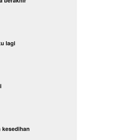
a berakhir
u lagi
i
n kesedihan