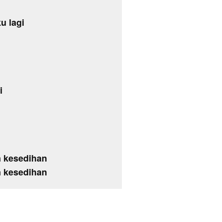
u lagi
i
n kesedihan
n kesedihan