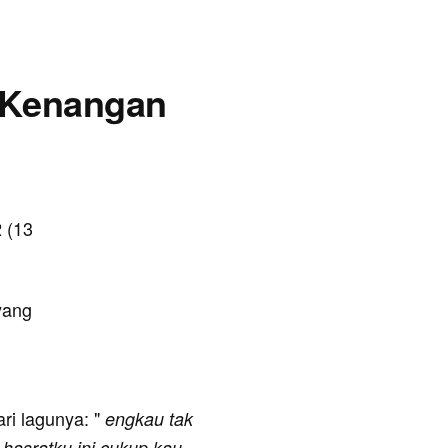
g Kenangan
 (13
yang
ari lagunya: "
engkau tak
 hasratku ini cukup kau