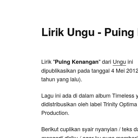
Lirik Ungu - Puin
Lirik "
" dari
Ungu
ini
Puing Kenangan
dipublikasikan pada tanggal 4 Mei 2012
tahun yang lalu).
Lagu ini ada di dalam album Timeless 
didistribusikan oleh label Trinity Optima
Production.
Berikut cuplikan syair nyanyian / teks d
mengerti diriku / agar ku puas memberi