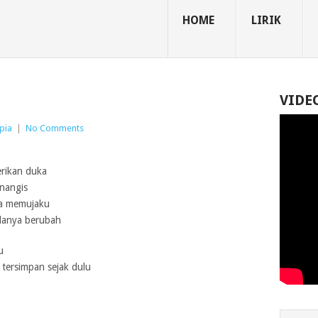
HOME
LIRIK
VIDE
pia
|
No Comments
erikan duka
enangis
ta memujaku
lanya berubah
u
tersimpan sejak dulu