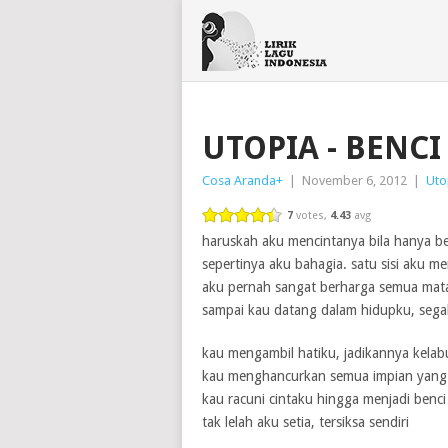
UTOPIA - BENCI
Cosa Aranda
+
|
November 6, 2012
|
Uto
7
votes,
4.43
avg
haruskah aku mencintanya bila hanya b
sepertinya aku bahagia. satu sisi aku m
aku pernah sangat berharga semua ma
sampai kau datang dalam hidupku, sega
kau mengambil hatiku, jadikannya kelab
kau menghancurkan semua impian yang 
kau racuni cintaku hingga menjadi benci
tak lelah aku setia, tersiksa sendiri