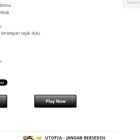
dirimu
mbali
u
tersimpan sejak dulu
u
UTOPIA - JANGAN BERSEDIH