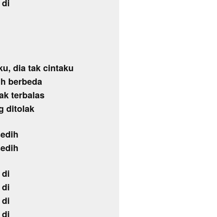
 di
ku, dia tak cintaku
uh berbeda
tak terbalas
g ditolak
sedih
sedih
 di
 di
 di
 di