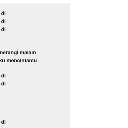
 di
 di
 di
enerangi malam
 ku mencintamu
 di
 di
 di