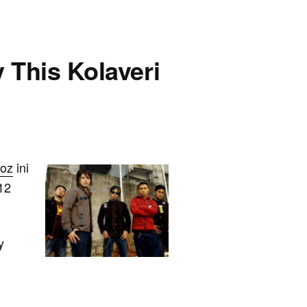
y This Kolaveri
toz
ini
12
y