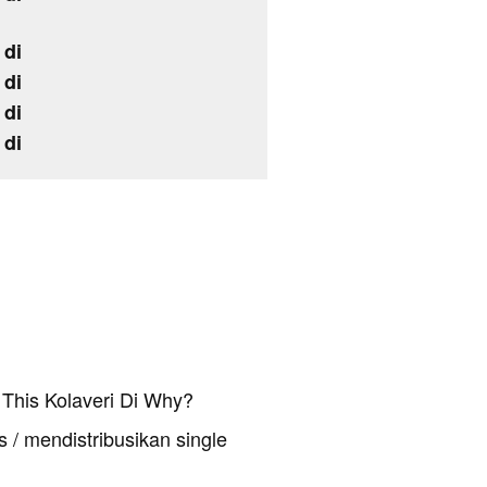
 di
 di
 di
 di
This Kolaveri Di Why?
 / mendistribusikan single