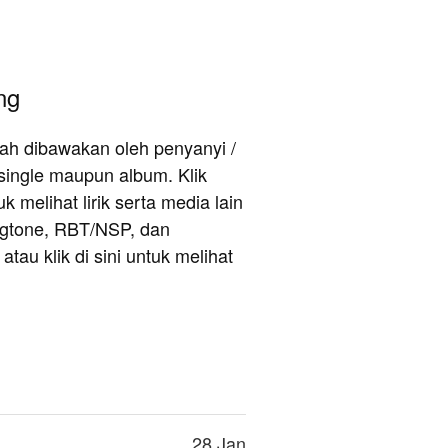
ng
rnah dibawakan oleh penyanyi /
single maupun album. Klik
 melihat lirik serta media lain
ingtone, RBT/NSP, dan
au klik di sini untuk melihat
28 Jan