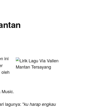
Mantan
en ini
er
 oleh
a Music.
ari lagunya: "
ku harap engkau