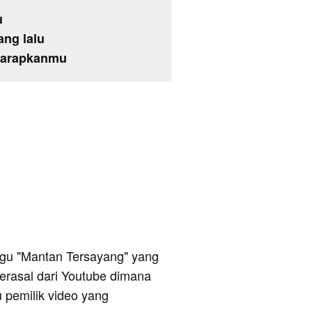
u
ang lalu
gharapkanmu
 lagu "Mantan Tersayang" yang
berasal dari Youtube dimana
u pemilik video yang