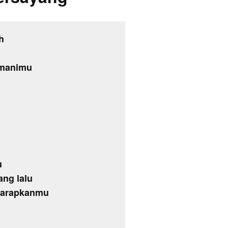
h
emanimu
u
ang lalu
gharapkanmu