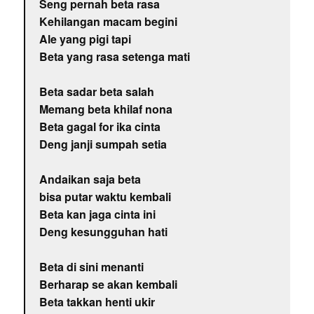
Seng pernah beta rasa
Kehilangan macam begini
Ale yang pigi tapi
Beta yang rasa setenga mati
Beta sadar beta salah
Memang beta khilaf nona
Beta gagal for ika cinta
Deng janji sumpah setia
Andaikan saja beta
bisa putar waktu kembali
Beta kan jaga cinta ini
Deng kesungguhan hati
Beta di sini menanti
Berharap se akan kembali
Beta takkan henti ukir