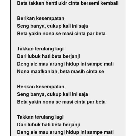
Beta takkan henti ukir cinta bersemi kembali
Berikan kesempatan
Seng banya, cukup kali ini saja
Beta yakin nona se masi cinta par beta
Takkan terulang lagi
Dari lubuk hati beta berjanji
Deng ale mau arungi hidup ini sampe mati
Nona maafkanlah, beta masih cinta se
Berikan kesempatan
Seng banya, cukup kali ini saja
Beta yakin nona se masi cinta par beta
Takkan terulang lagi
Dari lubuk hati beta berjanji
Deng ale mau arungi hidup ini sampe mati