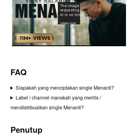
FAQ
Siapakah yang menciptakan single Menanti?
Label / channel manakah yang merilis /
mendistribusikan single Menanti?
Penutup