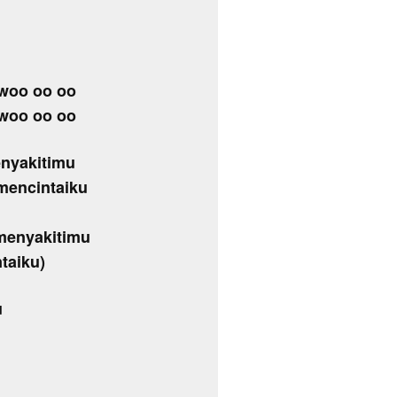
woo oo oo
woo oo oo
enyakitimu
mencintaiku
menyakitimu
taiku)
u