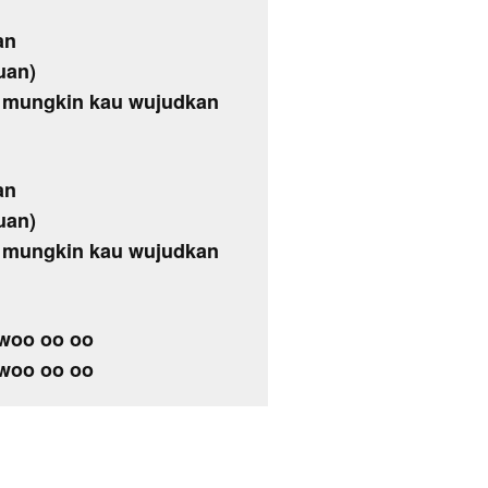
an
uan)
k mungkin kau wujudkan
an
uan)
k mungkin kau wujudkan
woo oo oo
woo oo oo