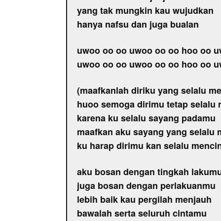
yang tak mungkin kau wujudkan
hanya nafsu dan juga bualan
uwoo oo oo uwoo oo oo hoo oo u
uwoo oo oo uwoo oo oo hoo oo u
(maafkanlah diriku yang selalu m
huoo semoga dirimu tetap selalu 
karena ku selalu sayang padamu
maafkan aku sayang yang selalu 
ku harap dirimu kan selalu mencin
aku bosan dengan tingkah lakum
juga bosan dengan perlakuanmu
lebih baik kau pergilah menjauh
bawalah serta seluruh cintamu