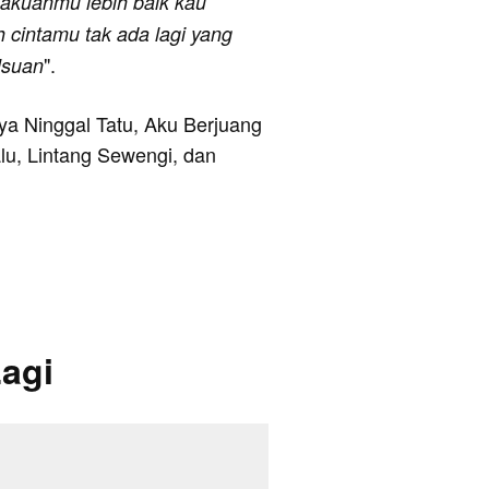
lakuanmu lebih baik kau
 cintamu tak ada lagi yang
".
lsuan
anya Ninggal Tatu, Aku Berjuang
u, Lintang Sewengi, dan
agi