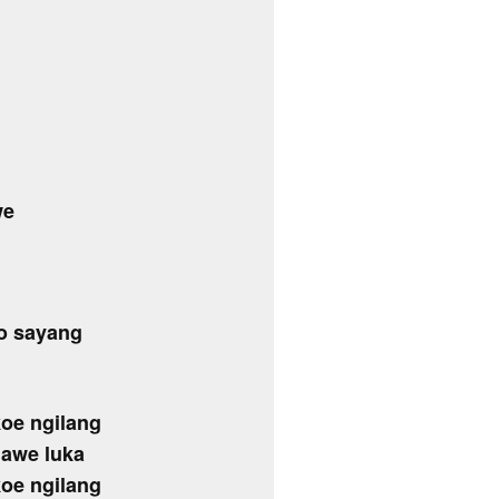
we
so sayang
oe ngilang
gawe luka
oe ngilang