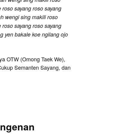
pne roso sayang roso sayang
 wengi sing makili roso
pne roso sayang roso sayang
 yen bakale koe ngilang ojo
aranya OTW (Omong Taek We),
 Cukup Semanten Sayang, dan
 Angenan