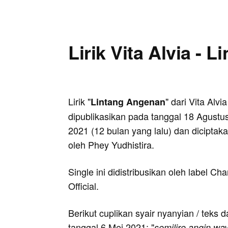
Lirik Vita Alvia - 
Lirik "
" dari Vita Alvia
Lintang Angenan
dipublikasikan pada tanggal 18 Agustu
2021 (12 bulan yang lalu) dan diciptak
oleh Phey Yudhistira.
Single ini didistribusikan oleh label Ch
Official.
Berikut cuplikan syair nyanyian / teks da
tanggal 6 Mei 2021: "
semilire angin wa