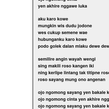
yen akhire nggawe luka
aku karo kowe
mungkin wis dudu jodone
wes cukup semene wae
hubunganku karo kowe
podo golek dalan mlaku dewe de
semilire angin wayah wengi
sing makili roso kangen iki
ning kerlipe lintang tak titipne ro
roso sayang mung ono angenan
ojo ngomong sayang yen bakale k
ojo ngomong cinta yen akhire ng
ojo ngomong sayang yen bakale k