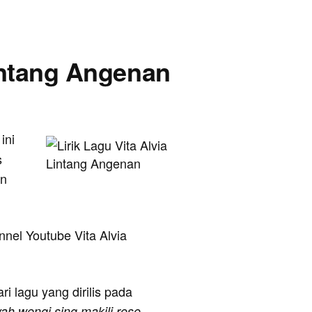
Lintang Angenan
 ini
s
an
annel Youtube Vita Alvia
ri lagu yang dirilis pada
yah wengi sing makili roso