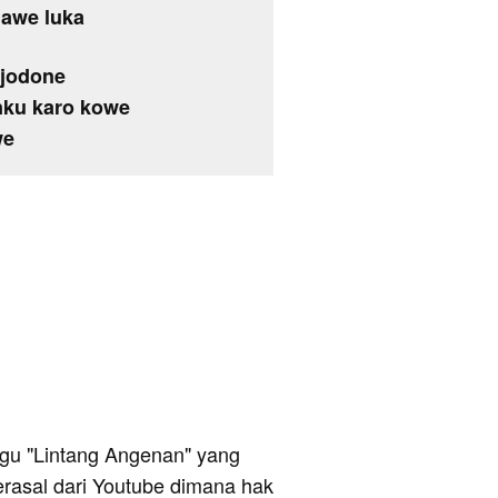
gawe luka
 jodone
ku karo kowe
we
 lagu "Lintang Angenan" yang
berasal dari Youtube dimana hak