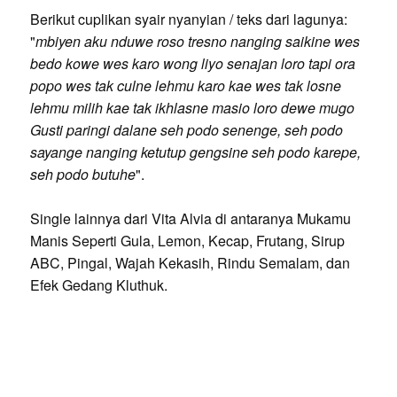
Berikut cuplikan syair nyanyian / teks dari lagunya:
"
mbiyen aku nduwe roso tresno nanging saikine wes
bedo kowe wes karo wong liyo senajan loro tapi ora
popo wes tak culne lehmu karo kae wes tak losne
lehmu milih kae tak ikhlasne masio loro dewe mugo
Gusti paringi dalane seh podo senenge, seh podo
sayange nanging ketutup gengsine seh podo karepe,
seh podo butuhe
".
Single lainnya dari Vita Alvia di antaranya Mukamu
Manis Seperti Gula, Lemon, Kecap, Frutang, Sirup
ABC, Pingal, Wajah Kekasih, Rindu Semalam, dan
Efek Gedang Kluthuk.