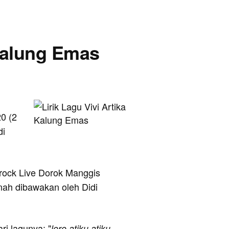
 Kalung Emas
0 (2
di
rock Live Dorok Manggis
rnah dibawakan oleh Didi
ari lagunya: "
loro atiku atiku