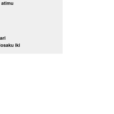
 atimu
ari
osaku iki