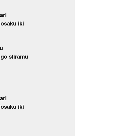
ari
osaku iki
mu
go sliramu
ari
osaku iki