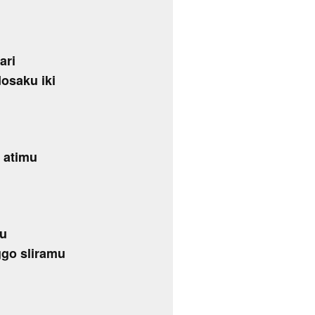
ari
osaku iki
 atimu
mu
go sliramu