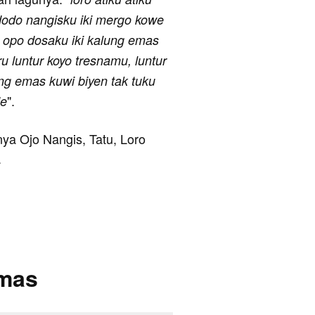
 dodo nangisku iki mergo kowe
i, opo dosaku iki kalung emas
ru luntur koyo tresnamu, luntur
ung emas kuwi biyen tak tuku
".
de
anya Ojo Nangis, Tatu, Loro
.
Emas