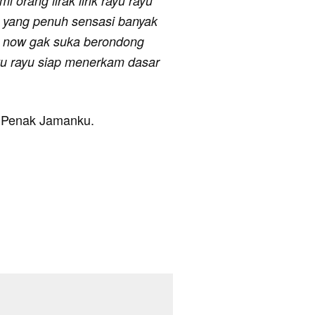
orang lirak lirik rayu rayu
 yang penuh sensasi banyak
n now gak suka berondong
rayu rayu siap menerkam dasar
ah Penak Jamanku.