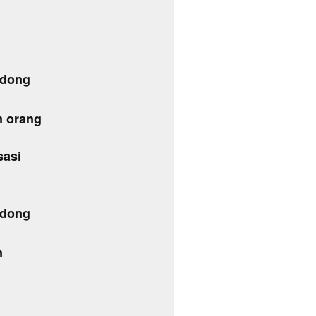
ndong
m orang
sasi
ndong
m