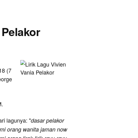
- Pelakor
18 (7
eorge
M.
ari lagunya: "
dasar pelakor
mi orang wanita jaman now