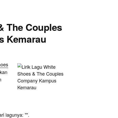
 & The Couples
s Kemarau
hoes
ikan
n
ari lagunya: "
".