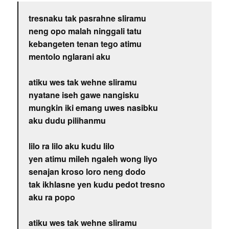
tresnaku tak pasrahne sliramu
neng opo malah ninggali tatu
kebangeten tenan tego atimu
mentolo nglarani aku
atiku wes tak wehne sliramu
nyatane iseh gawe nangisku
mungkin iki emang uwes nasibku
aku dudu pilihanmu
lilo ra lilo aku kudu lilo
yen atimu mileh ngaleh wong liyo
senajan kroso loro neng dodo
tak ikhlasne yen kudu pedot tresno
aku ra popo
atiku wes tak wehne sliramu