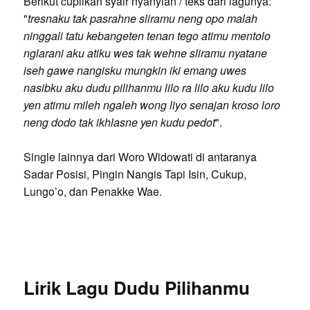
Berikut cuplikan syair nyanyian / teks dari lagunya:
"
tresnaku tak pasrahne sliramu neng opo malah
ninggali tatu kebangeten tenan tego atimu mentolo
nglarani aku atiku wes tak wehne sliramu nyatane
iseh gawe nangisku mungkin iki emang uwes
nasibku aku dudu pilihanmu lilo ra lilo aku kudu lilo
yen atimu mileh ngaleh wong liyo senajan kroso loro
neng dodo tak ikhlasne yen kudu pedot
".
Single lainnya dari Woro Widowati di antaranya
Sadar Posisi, Pingin Nangis Tapi Isin, Cukup,
Lungo’o, dan Penakke Wae.
Lirik Lagu Dudu Pilihanmu