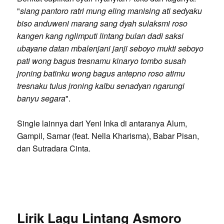
"
siang pantoro ratri mung eling manising ati sedyaku
biso anduweni marang sang dyah sulaksmi roso
kangen kang nglimputi lintang bulan dadi saksi
ubayane datan mbalenjani janji seboyo mukti seboyo
pati wong bagus tresnamu kinaryo tombo susah
jroning batinku wong bagus antepno roso atimu
tresnaku tulus jroning kalbu senadyan ngarungi
banyu segara
".
Single lainnya dari Yeni Inka di antaranya Alum,
Gampil, Samar (feat. Nella Kharisma), Babar Pisan,
dan Sutradara Cinta.
Lirik Lagu Lintang Asmoro