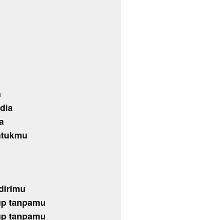
a
dia
a
untukmu
dirimu
up tanpamu
up tanpamu