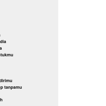
a
dia
a
untukmu
dirimu
up tanpamu
ah