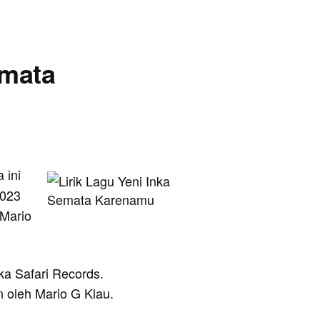
emata
a ini
2023
 Mario
eka Safari Records.
 oleh Mario G Klau.