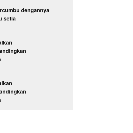
 bercumbu dengannya
 setia
alkan
 bandingkan
a
alkan
 bandingkan
a