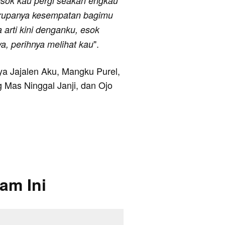
 esok kau pergi seakan engkau
u rupanya kesempatan bagimu
 arti kini denganku, esok
".
a, perihnya melihat kau
nya Jajalen Aku, Mangku Purel,
g Mas Ninggal Janji, dan Ojo
am Ini