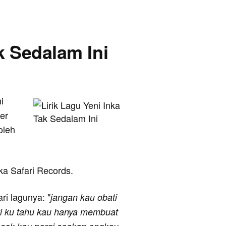
ak Sedalam Ini
i
er
oleh
eka Safari Records.
ari lagunya: "
jangan kau obati
nti ku tahu kau hanya membuat