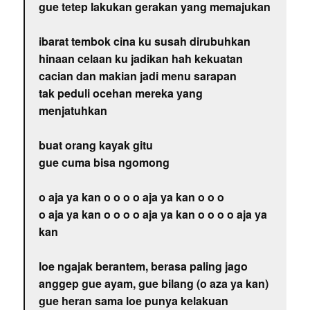
gue tetep lakukan gerakan yang memajukan
ibarat tembok cina ku susah dirubuhkan
hinaan celaan ku jadikan hah kekuatan
cacian dan makian jadi menu sarapan
tak peduli ocehan mereka yang
menjatuhkan
buat orang kayak gitu
gue cuma bisa ngomong
o aja ya kan o o o o aja ya kan o o o
o aja ya kan o o o o aja ya kan o o o o aja ya
kan
loe ngajak berantem, berasa paling jago
anggep gue ayam, gue bilang (o aza ya kan)
gue heran sama loe punya kelakuan