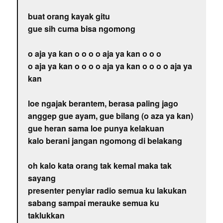
buat orang kayak gitu
gue sih cuma bisa ngomong
o aja ya kan o o o o aja ya kan o o o
o aja ya kan o o o o aja ya kan o o o o aja ya
kan
loe ngajak berantem, berasa paling jago
anggep gue ayam, gue bilang (o aza ya kan)
gue heran sama loe punya kelakuan
kalo berani jangan ngomong di belakang
oh kalo kata orang tak kemal maka tak
sayang
presenter penyiar radio semua ku lakukan
sabang sampai merauke semua ku
taklukkan