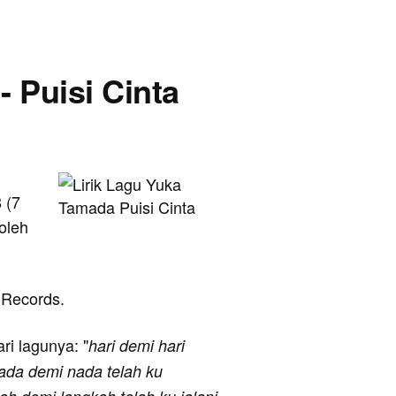
- Puisi Cinta
i
 (7
 oleh
a Records.
ari lagunya: "
hari demi hari
nada demi nada telah ku