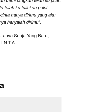
ah demi langkah telah ku jalani
 telah ku tuliskan puisi
cinta hanya dirimu yang aku
".
anya hanyalah dirimu
taranya Senja Yang Baru,
.I.N.T.A.
ta