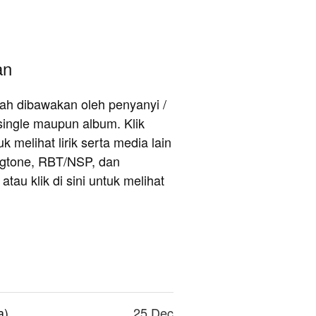
an
rnah dibawakan oleh penyanyi /
single maupun album. Klik
 melihat lirik serta media lain
ingtone, RBT/NSP, dan
au klik di sini untuk melihat
a)
25 Dec