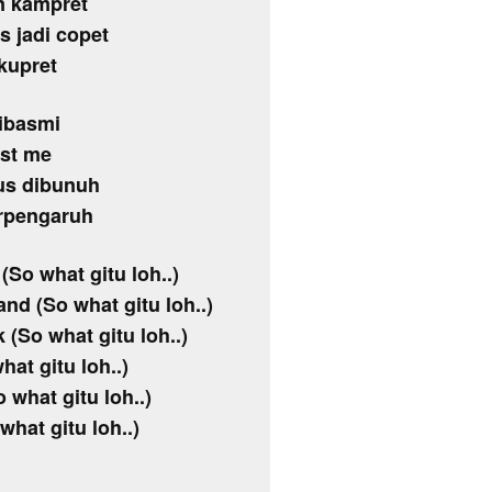
n kampret
s jadi copet
 kupret
dibasmi
ust me
us dibunuh
erpengaruh
o what gitu loh..)
d (So what gitu loh..)
So what gitu loh..)
at gitu loh..)
 what gitu loh..)
what gitu loh..)