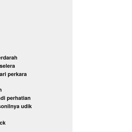
erdarah
selera
ari perkara
n
di perhatian
onilnya udik
ick