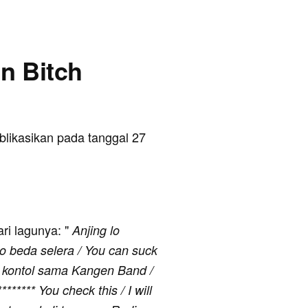
en Bitch
ublikasikan pada tanggal 27
ari lagunya: "
Anjing lo
lo beda selera / You can suck
e kontol sama Kangen Band /
**** You check this / I will