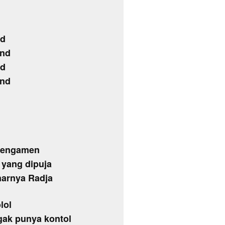
nd
and
nd
and
 pengamen
yang dipuja
narnya Radja
lol
gak punya kontol