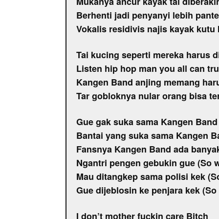
Mukanya ancur kayak tai diberaki
Berhenti jadi penyanyi lebih pante
Vokalis residivis najis kayak kutu
Tai kucing seperti mereka harus 
Listen hip hop man you all can tr
Kangen Band anjing memang har
Tar gobloknya nular orang bisa t
Gue gak suka sama Kangen Band (S
Bantai yang suka sama Kangen Ban
Fansnya Kangen Band ada banyak (
Ngantri pengen gebukin gue (So wh
Mau ditangkep sama polisi kek (So
Gue dijeblosin ke penjara kek (So 
I don’t mother fuckin care Bitch