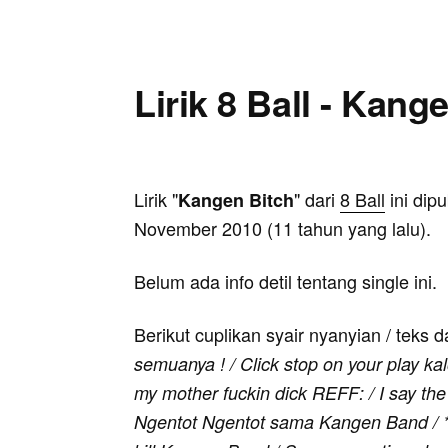
Lirik 8 Ball - Kang
Lirik "
" dari
8 Ball
ini dip
Kangen Bitch
November 2010 (11 tahun yang lalu).
Belum ada info detil tentang single ini.
Berikut cuplikan syair nyanyian / teks d
semuanya ! / Click stop on your play ka
my mother fuckin dick REFF: / I say th
Ngentot Ngentot sama Kangen Band / ****