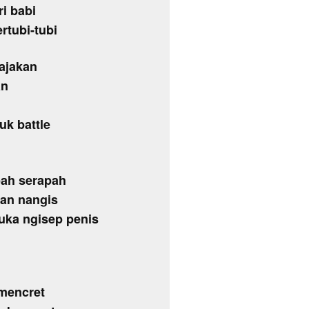
ri babi
rtubi-tubi
ajakan
an
uk battle
pah serapah
han nangis
uka ngisep penis
 mencret