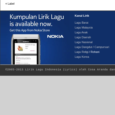
«
Label
Kanal Lirik
Lagu Barat
Lagu Malaysia
Lagu Anak
Lagu Daerah
Lagu Nasional
Lagu Dangdut / Campursari
Lagu Religi
/ Rohani
Lagu Korea
©2005-2013
Lirik Lagu Indonesia
(
Lyrics
) oleh Cosa Aranda dan