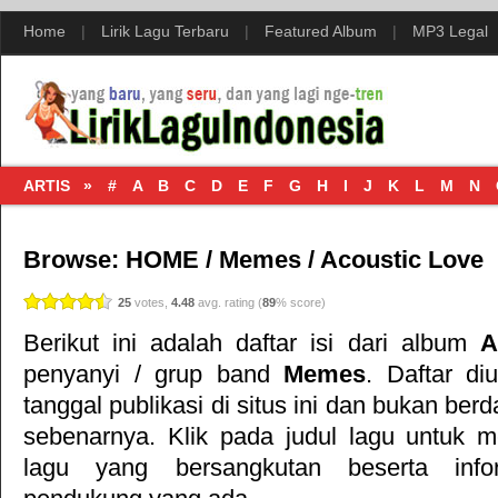
Home
|
Lirik Lagu Terbaru
|
Featured Album
|
MP3 Legal
ARTIS »
#
A
B
C
D
E
F
G
H
I
J
K
L
M
N
Browse:
HOME
/
Memes
/
Acoustic Love
25
votes,
4.48
avg. rating (
89
% score)
Berikut ini adalah daftar isi dari album
A
penyanyi / grup band
Memes
. Daftar di
tanggal publikasi di situs ini dan bukan ber
sebenarnya. Klik pada judul lagu untuk meli
lagu yang bersangkutan beserta inf