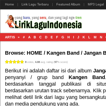
Home
|
Lirik Lagu Terbaru
|
Featured Album
|
MP3 Legal
ARTIS »
#
A
B
C
D
E
F
G
H
I
J
K
L
M
N
Browse:
HOME
/
Kangen Band
/
Jangan B
8
votes,
4.88
avg. rating (
97
% score)
Berikut ini adalah daftar isi dari album
Jang
penyanyi / grup band
Kangen Band
berdasarkan tanggal publikasi di si
berdasarkan urutan track sebenarnya. Klik p
melihat detil lirik dari lagu yang bersangku
dan media pendukung yang ada.