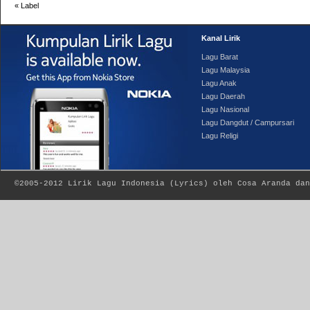
«
Label
Kanal Lirik
Lagu Barat
Lagu Malaysia
Lagu Anak
Lagu Daerah
Lagu Nasional
Lagu Dangdut / Campursari
Lagu Religi
©2005-2012
Lirik Lagu Indonesia
(
Lyrics
) oleh Cosa Aranda dan