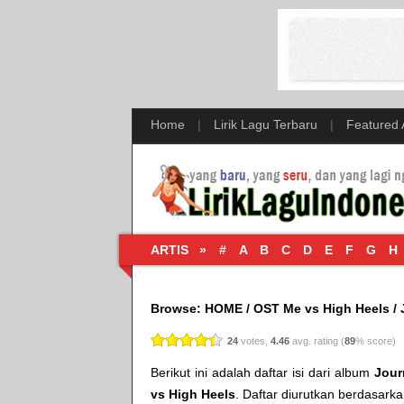
Home
|
Lirik Lagu Terbaru
|
Featured
ARTIS »
#
A
B
C
D
E
F
G
H
Browse:
HOME
/
OST Me vs High Heels
/
24
votes,
4.46
avg. rating (
89
% score)
Berikut ini adalah daftar isi dari album
Jour
vs High Heels
. Daftar diurutkan berdasarka