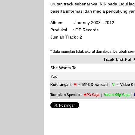
urutan track sebenarnya. Klik pada judul lag
beserta informasi dan media pendukung ya
Album : Journey 2003 - 2012
Produksi :
GP Records
Jumlah Track : 2
* data mungkin tidak akurat dan dapat berubah se
Track List Full
She Wants To
You
Keterangan:
M
= MP3 Download |
V
= Video Kl
Tampilan Spesifik:
MP3 Saja
|
Video Klip Saja
|