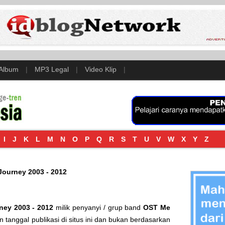
 Album
|
MP3 Legal
|
Video Klip
|
I
J
K
L
M
N
O
P
Q
R
S
T
U
V
W
X
Y
Z
Journey 2003 - 2012
ney 2003 - 2012
milik penyanyi / grup band
OST Me
n tanggal publikasi di situs ini dan bukan berdasarkan