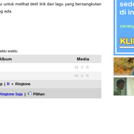
u untuk melihat detil lirik dari lagu yang bersangkutan
ng ada.
waktu-waktu
 Album
Media
M V R
M V R
ip |
R
= Ringtone
Ringtone Saja
|
Pilihan