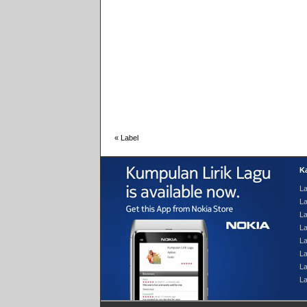
«
Label
Ka
La
La
L
L
La
La
La
L