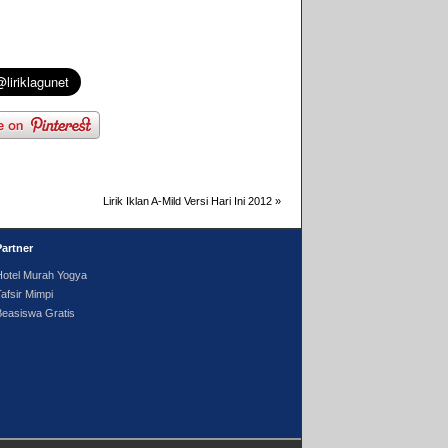
Lirik Iklan A-Mild Versi Hari Ini 2012
»
Partner
Hotel Murah Yogya
afsir Mimpi
Beasiswa Gratis