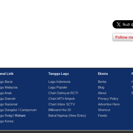
nal Lirik
Tangga Lagu
Ekstra
gu Barat
Lagu Indonesia
Berita
gu Malaysia
Lagu Populer
Blog
T
agu Anak
Chart Dahsyat RCTI
About
agu Daerah
Chart MTV Ampuh
Privacy Policy
gu Nasional
Chart Inbox SCTV
Advertise Here
gu Dangdut / Campursari
Billboard Hot 20
Shortcut
gu Religi
/ Rohani
Bakal Ngetop (New Entry)
Feeds
agu Korea