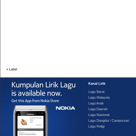
«
Label
Kanal Lirik
Lagu Barat
Lagu Malaysia
Lagu Anak
Lagu Daerah
Lagu Nasional
Lagu Dangdut / Campursari
Lagu Religi