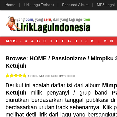
Home
|
Lirik Lagu Terbaru
|
Featured Album
|
MP3 Legal
ARTIS »
#
A
B
C
D
E
F
G
H
I
J
K
L
M
N
Browse:
HOME
/
Passionizme
/
Mimpiku S
Ketujuh
8
votes,
4.88
avg. rating (
97
% score)
Berikut ini adalah daftar isi dari album
Mimpi
Ketujuh
milik penyanyi / grup band
P
diurutkan berdasarkan tanggal publikasi di
berdasarkan urutan track sebenarnya. Klik p
melihat detil lirik dari lagu yang bersangku