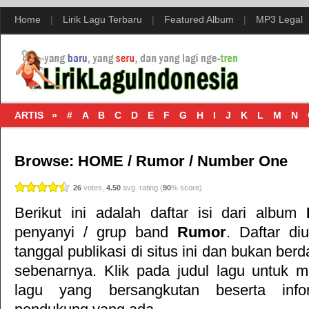
Home
|
Lirik Lagu Terbaru
|
Featured Album
|
MP3 Legal
ARTIS »
#
A
B
C
D
E
F
G
H
I
J
K
L
M
N
Browse:
HOME
/
Rumor
/
Number One
26
votes,
4.50
avg. rating (
90
% score)
Berikut ini adalah daftar isi dari album
penyanyi / grup band
Rumor
. Daftar di
tanggal publikasi di situs ini dan bukan ber
sebenarnya. Klik pada judul lagu untuk meli
lagu yang bersangkutan beserta inf