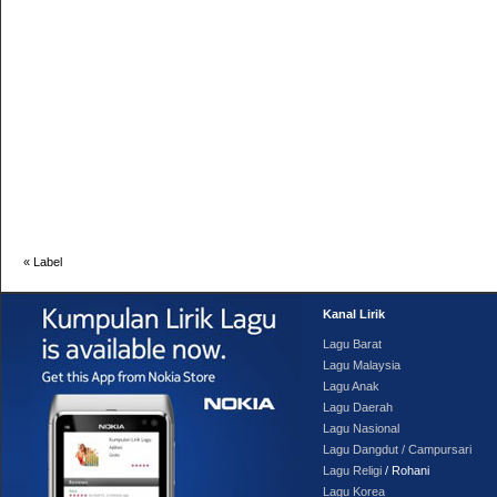
«
Label
Kanal Lirik
Lagu Barat
Lagu Malaysia
Lagu Anak
Lagu Daerah
Lagu Nasional
Lagu Dangdut / Campursari
Lagu Religi
/ Rohani
Lagu Korea