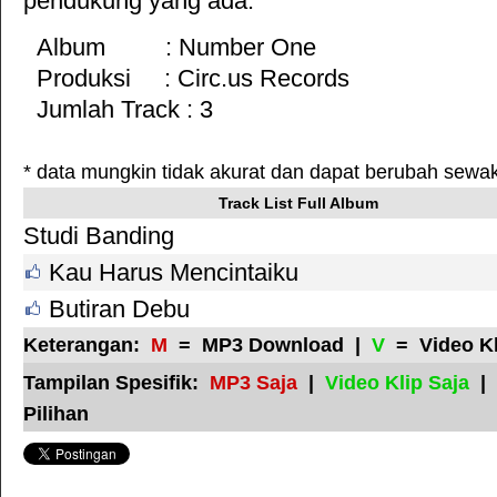
pendukung yang ada.
Album : Number One
Produksi :
Circ.us Records
Jumlah Track : 3
* data mungkin tidak akurat dan dapat berubah sewa
Track List Full Album
Studi Banding
Kau Harus Mencintaiku
Butiran Debu
Keterangan:
M
= MP3 Download |
V
= Video K
Tampilan Spesifik:
MP3 Saja
|
Video Klip Saja
|
Pilihan