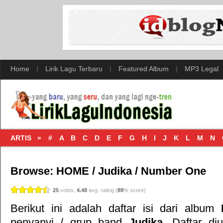
Home
|
Lirik Lagu Terbaru
|
Featured Album
|
MP3 Legal
ARTIS »
#
A
B
C
D
E
F
G
H
I
J
K
L
M
N
Browse:
HOME
/
Judika
/
Number One
25
votes,
4.48
avg. rating (
89
% score)
Berikut ini adalah daftar isi dari album
penyanyi / grup band
Judika
. Daftar di