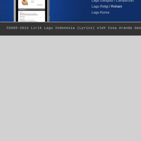
Lagu Dangdut / Campursari
Lagu Religi
/ Rohani
Lagu Korea
©2005-2013
Lirik Lagu Indonesia
(
Lyrics
) oleh Cosa Aranda dan