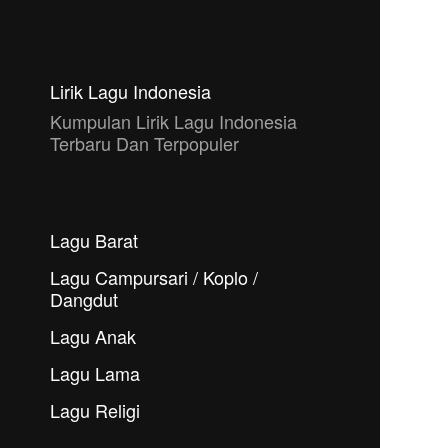
Lirik Lagu Indonesia
Kumpulan Lirik Lagu Indonesia
Terbaru Dan Terpopuler
Lagu Barat
Lagu Campursari / Koplo /
Dangdut
Lagu Anak
Lagu Lama
Lagu Religi