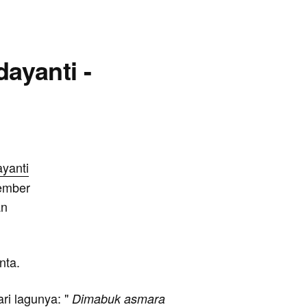
dayanti -
ayanti
sember
an
nta.
ari lagunya: "
Dimabuk asmara