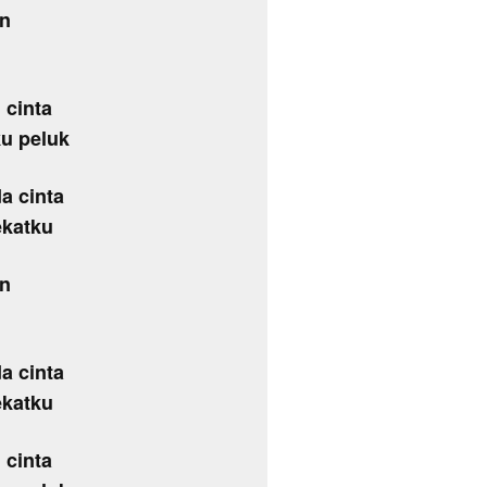
an
 cinta
u peluk
a cinta
ekatku
an
a cinta
ekatku
 cinta