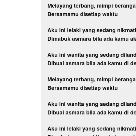
Melayang terbang, mimpi berang
Bersamamu disetiap waktu
Aku ini lelaki yang sedang nikmati
Dimabuk asmara bila ada kamu ak
Aku ini wanita yang sedang diland
Dibuai asmara bila ada kamu di d
Melayang terbang, mimpi berang
Bersamamu disetiap waktu
Aku ini wanita yang sedang diland
Dibuai asmara bila ada kamu di d
Aku ini lelaki yang sedang nikmati