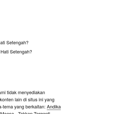
ati Setengah?
 Hati Setengah?
ami tidak menyediakan
onten lain di situs ini yang
a-tema yang berkaitan:
Andika
 Maesa - Takkan Terganti
,