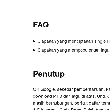
FAQ
Siapakah yang menciptakan single H
Siapakah yang mempopulerkan lagu
Penutup
OK Google, sekedar pemberitahuan, k
download MP3 dari lagu di atas. Untuk k
masih berhubungan, berikut daftar tem
& D’Ningrat - Cinta Bagai Puisi
,
Andika