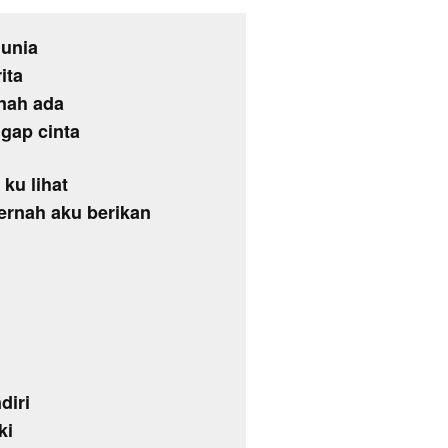
dunia
ita
nah ada
gap cinta
ku lihat
ernah aku berikan
diri
ki