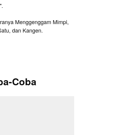
".
ntaranya Menggenggam Mimpi,
atu, dan Kangen.
ba-Coba