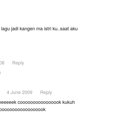
lagu jadi kangen ma istri ku..saat aku
08
Reply
u
4 June 2009
Reply
k
eeeeeek coooooooooooooook kukuh
coooooooooooooooook