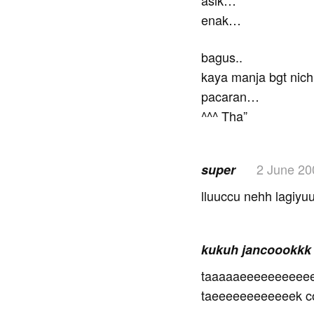
asik…
enak…
bagus..
kaya manja bgt nich 
pacaran…
^^^ Tha”
2 June 20
super
lluuccu nehh lagiyu
kukuh jancoookk
taaaaaeeeeeeeeee
taeeeeeeeeeeeek 