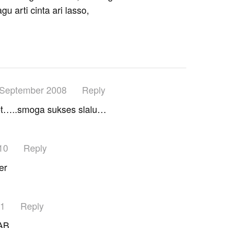
lagu arti cinta ari lasso,
 September 2008
Reply
et…..smoga sukses slalu…
10
Reply
er
11
Reply
B..