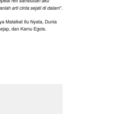
epeat reff sambutlah aku
".
lah arti cinta sejati di dalam
nya Malaikat Itu Nyata, Dunia
kejap, dan Kamu Egois.