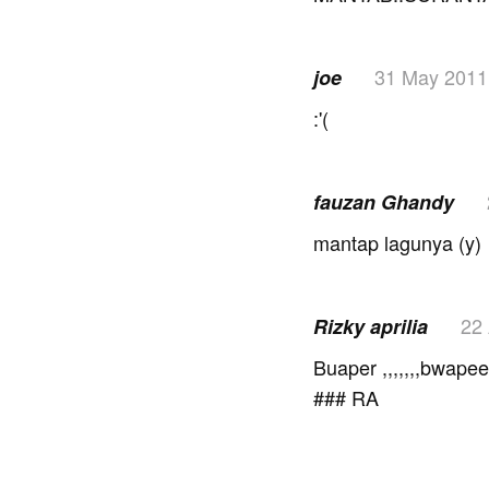
31 May 2011
joe
:'(
fauzan Ghandy
mantap lagunya (y)
22 
Rizky aprilia
Buaper ,,,,,,,bwapee
### RA