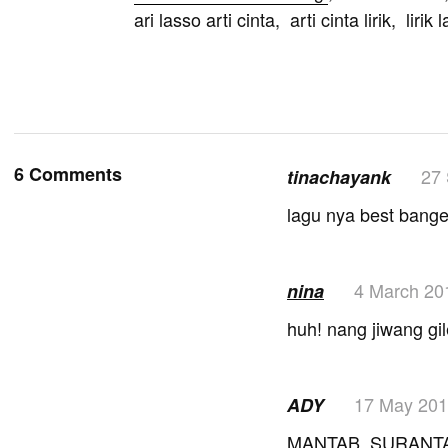
ari lasso arti cinta, arti cinta lirik, lirik 
6 Comments
27
tinachayank
lagu nya best bang
4 March 20
nina
huh! nang jiwang gil
17 May 20
ADY
MANTAB..SURANTA