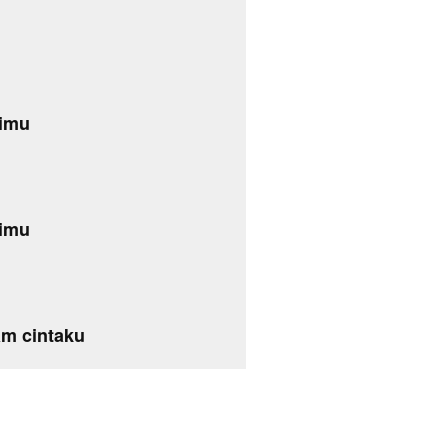
timu
timu
lam cintaku