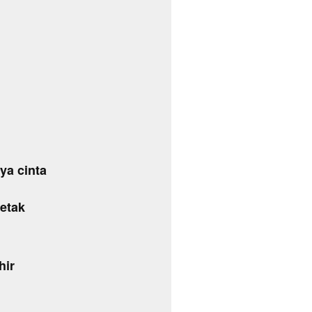
ya cinta
detak
hir