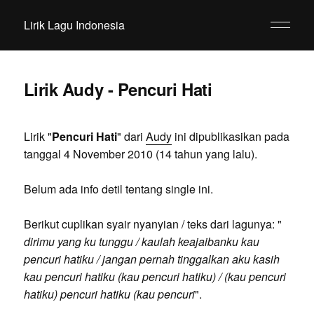
Lirik Lagu Indonesia
Lirik Audy - Pencuri Hati
Lirik "
Pencuri Hati
" dari
Audy
ini dipublikasikan pada
tanggal 4 November 2010 (14 tahun yang lalu).
Belum ada info detil tentang single ini.
Berikut cuplikan syair nyanyian / teks dari lagunya: "
dirimu yang ku tunggu / kaulah keajaibanku kau
pencuri hatiku / jangan pernah tinggalkan aku kasih
kau pencuri hatiku (kau pencuri hatiku) / (kau pencuri
hatiku) pencuri hatiku (kau pencuri
".