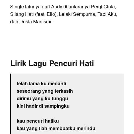
Single lainnya dari Audy di antaranya Pergi Cinta,
Silang Hati (feat. Ello), Lelaki Sempurna, Tapi Aku,
dan Dusta Manismu.
Lirik Lagu Pencuri Hati
telah lama ku menanti
seseorang yang terkasih
dirimu yang ku tunggu
kini hadir di sampingku
kau pencuri hatiku
kau yang tlah membuatku merindu