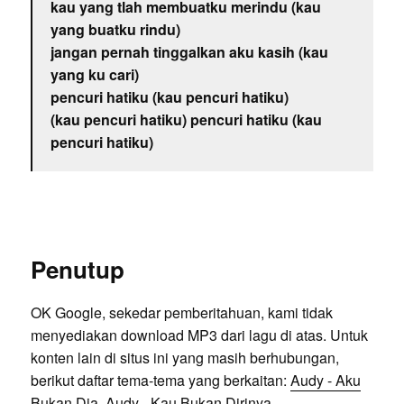
kau yang tlah membuatku merindu (kau
yang buatku rindu)
jangan pernah tinggalkan aku kasih (kau
yang ku cari)
pencuri hatiku (kau pencuri hatiku)
(kau pencuri hatiku) pencuri hatiku (kau
pencuri hatiku)
Penutup
OK Google, sekedar pemberitahuan, kami tidak
menyediakan download MP3 dari lagu di atas. Untuk
konten lain di situs ini yang masih berhubungan,
berikut daftar tema-tema yang berkaitan:
Audy - Aku
Bukan Dia
,
Audy - Kau Bukan Dirinya
,