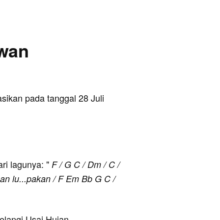
awan
asikan pada tanggal 28 Juli
ari lagunya: "
F / G C / Dm / C /
n lu...pakan / F Em Bb G C /
Pelangi Usai Hujan