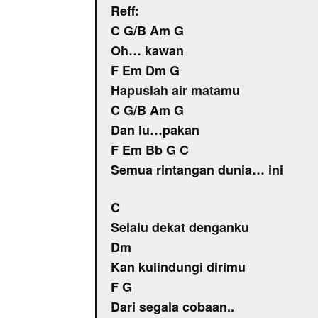
Reff:
C G/B Am G
Oh… kawan
F Em Dm G
Hapuslah air matamu
C G/B Am G
Dan lu…pakan
F Em Bb G C
Semua rintangan dunia… ini
C
Selalu dekat denganku
Dm
Kan kulindungi dirimu
F G
Dari segala cobaan..