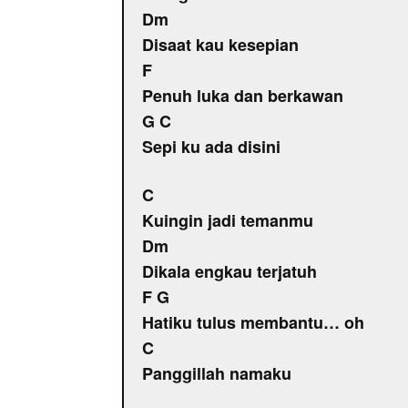
Dm
Disaat kau kesepian
F
Penuh luka dan berkawan
G C
Sepi ku ada disini
C
Kuingin jadi temanmu
Dm
Dikala engkau terjatuh
F G
Hatiku tulus membantu… oh
C
Panggillah namaku