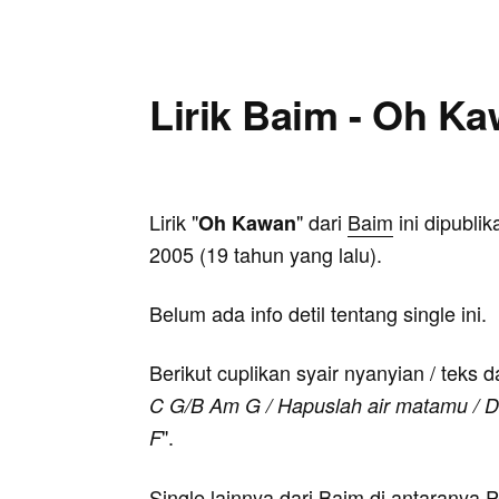
Lirik Baim - Oh K
Lirik "
" dari
Baim
ini dipublik
Oh Kawan
2005 (19 tahun yang lalu).
Belum ada info detil tentang single ini.
Berikut cuplikan syair nyanyian / teks d
C G/B Am G / Hapuslah air matamu / Da
".
F
Single lainnya dari Baim di antaranya 