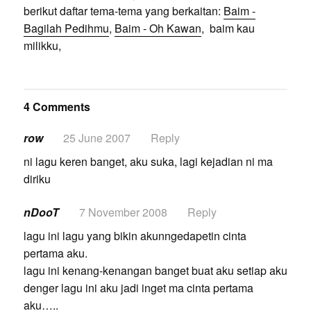
berikut daftar tema-tema yang berkaitan:
Baim -
Bagilah Pedihmu
,
Baim - Oh Kawan
, baim kau
milikku,
4 Comments
row
25 June 2007
Reply
ni lagu keren banget, aku suka, lagi kejadian ni ma
diriku
nDooT
7 November 2008
Reply
lagu ini lagu yang bikin akunngedapetin cinta
pertama aku.
lagu ini kenang-kenangan banget buat aku setiap aku
denger lagu ini aku jadi inget ma cinta pertama
aku…..