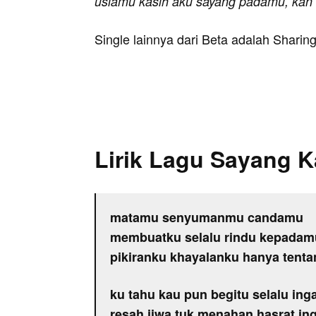
usiamu kasih aku sayang padamu, kan 
Single lainnya dari Beta adalah Sharing 
Lirik Lagu Sayang 
matamu senyumanmu candamu
membuatku selalu rindu kepadam
pikiranku khayalanku hanya tent
ku tahu kau pun begitu selalu inga
resah jiwa tuk menahan hasrat in