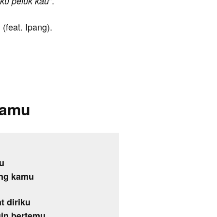
".
ku peluk kau
(feat. Ipang).
Kamu
u
ang kamu
t diriku
gin bertemu