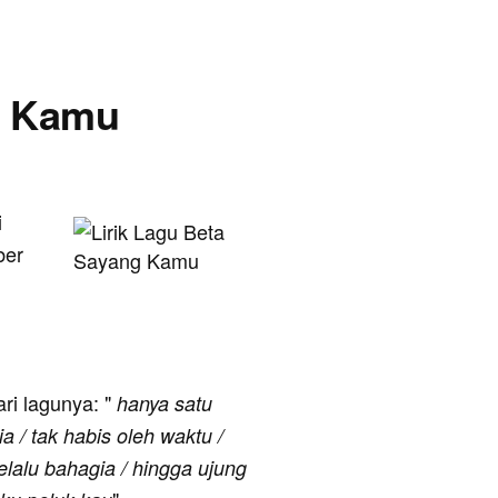
ng Kamu
i
ber
ari lagunya: "
hanya satu
 / tak habis oleh waktu /
lalu bahagia / hingga ujung