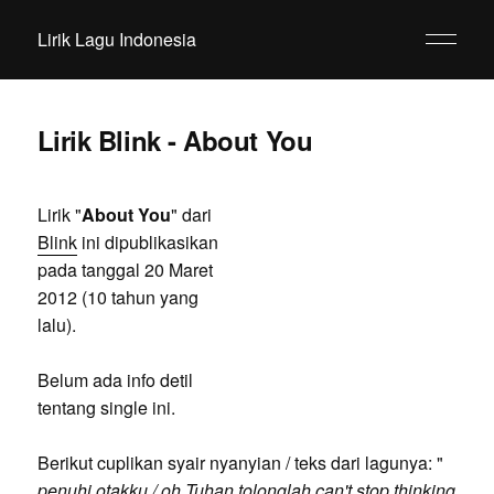
Lirik Lagu Indonesia
Lirik Blink - About You
Lirik "
About You
" dari
Blink
ini dipublikasikan
pada tanggal 20 Maret
2012 (10 tahun yang
lalu).
Belum ada info detil
tentang single ini.
Berikut cuplikan syair nyanyian / teks dari lagunya: "
penuhi otakku / oh Tuhan tolonglah can't stop thinking