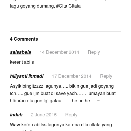
lagu goyang dumang, #
Cita Citata
4 Comments
salsabela
14 December 2014
Reply
kerent abiis
hiliyanti ihmadi
17 December 2014
Reply
Asyik bingitzzzz lagunya….. bikin gue jadi goyang
ich….. gue ijin buat di save yach…… lumayan buat
hiburan qlu gue lgi galau…… he he he…..~
indah
2 June 2015
Reply
Waw keren abiiss lagunya karena cita citata yang