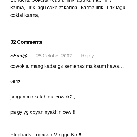
karma, lirik lagu cokelat karma, karma lirik, lirik lagu
coklat karma,
32 Comments
cEsn@
25 October 2007
Reply
cowok tu mang kadang2 semena2 ma kaum hawa…
Girlz…
jangan mo kalah ma cowok2,,
pa gy yg doyan nyakitin cew!!!!
Pingback:
Tugasan Minggu Ke-8