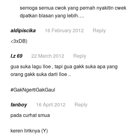
semoga semua cwok yang pernah nyakitin cwek
dpatkan blasan yang lebih….
aldipiscika
16 February 2012
Reply
<3xDB)
I.z 69
22 March 2012
Reply
gua suka lagu lloe , tapi gua gakk suka apa yang
orang gakk suka darii lloe ..
#GakNgertiGakGaul
fanboy
16 April 2012
Reply
pada curhat smua
keren liriknya (Y)