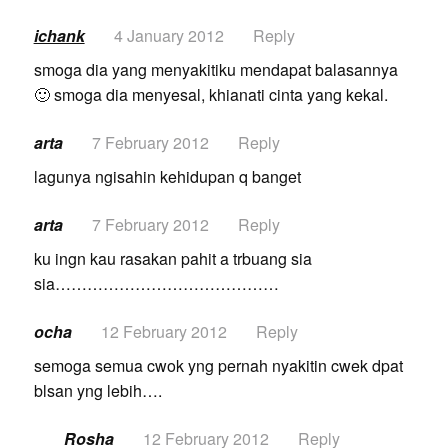
ichank
4 January 2012
Reply
smoga dia yang menyakitiku mendapat balasannya
🙂 smoga dia menyesal, khianati cinta yang kekal.
arta
7 February 2012
Reply
lagunya ngisahin kehidupan q banget
arta
7 February 2012
Reply
ku ingn kau rasakan pahit a trbuang sia
sia……………………………………
ocha
12 February 2012
Reply
semoga semua cwok yng pernah nyakitin cwek dpat
blsan yng lebih….
Rosha
12 February 2012
Reply