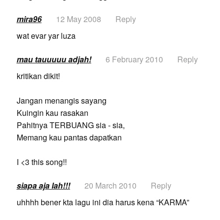
mira96
12 May 2008
Reply
wat evar yar luza
mau tauuuuu adjah!
6 February 2010
Reply
kritikan dikit!
Jangan menangis sayang
Kuingin kau rasakan
Pahitnya TERBUANG sia - sia,
Memang kau pantas dapatkan
I <3 this song!!
siapa aja lah!!!
20 March 2010
Reply
uhhhh bener kta lagu ini dia harus kena “KARMA”