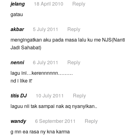
jelang
18 April 2010
Reply
gatau
akbar
5 July 2011
Reply
mengingatkan aku pada masa lalu ku me NJS(Nanti
Jadi Sahabat)
nenni
6 July 2011
Reply
lagu ini…kerennnnnn………
nd i like it'
titis DJ
10 July 2011
Reply
laguu nii tak sampai nak aq nyanyikan..
wandy
6 September 2011
Reply
g mn ea rasa ny kna karma