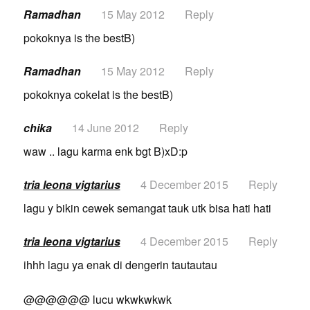
Ramadhan
15 May 2012
Reply
pokoknya is the bestB)
Ramadhan
15 May 2012
Reply
pokoknya cokelat is the bestB)
chika
14 June 2012
Reply
waw .. lagu karma enk bgt B)xD:p
tria leona vigtarius
4 December 2015
Reply
lagu y bikin cewek semangat tauk utk bisa hati hati
tria leona vigtarius
4 December 2015
Reply
ihhh lagu ya enak di dengerin tautautau
@@@@@@ lucu wkwkwkwk