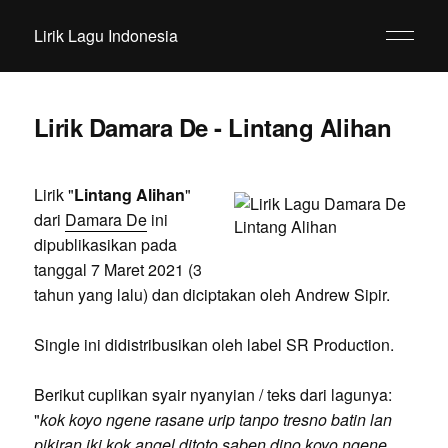
Lirik Lagu Indonesia
Lirik Damara De - Lintang Alihan
Lirik "
Lintang Alihan
"
dari
Damara De
ini
dipublikasikan pada
tanggal 7 Maret 2021 (3
tahun yang lalu) dan diciptakan oleh Andrew Sipir.
Single ini didistribusikan oleh label SR Production.
Berikut cuplikan syair nyanyian / teks dari lagunya:
"
kok koyo ngene rasane urip tanpo tresno batin lan
pikiran iki kok angel ditoto saben dino koyo ngene,