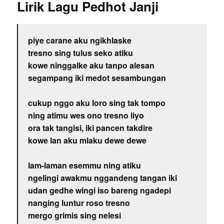
Lirik Lagu Pedhot Janji
piye carane aku ngikhlaske
tresno sing tulus seko atiku
kowe ninggalke aku tanpo alesan
segampang iki medot sesambungan
cukup nggo aku loro sing tak tompo
ning atimu wes ono tresno liyo
ora tak tangisi, iki pancen takdire
kowe lan aku mlaku dewe dewe
lam-laman esemmu ning atiku
ngelingi awakmu nggandeng tangan iki
udan gedhe wingi iso bareng ngadepi
nanging luntur roso tresno
mergo grimis sing nelesi