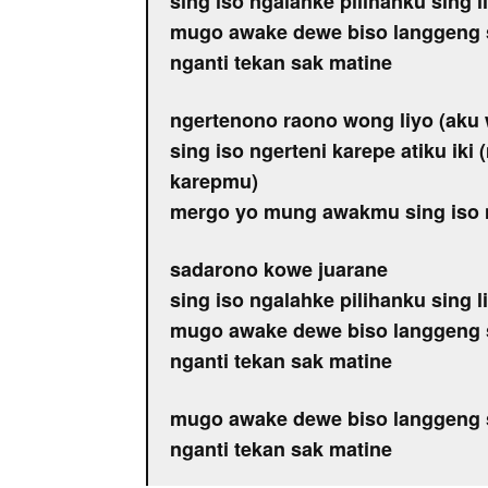
sing iso ngalahke pilihanku sing l
mugo awake dewe biso langgeng 
nganti tekan sak matine
ngertenono raono wong liyo (aku 
sing iso ngerteni karepe atiku iki
karepmu)
mergo yo mung awakmu sing iso n
sadarono kowe juarane
sing iso ngalahke pilihanku sing l
mugo awake dewe biso langgeng 
nganti tekan sak matine
mugo awake dewe biso langgeng 
nganti tekan sak matine