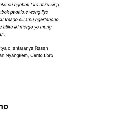
 tekomu ngobati loro atiku sing
 mbok padakne wong liyo
ku tresno sliramu ngertenono
e atiku iki mergo yo mung
".
ku
istya di antaranya Rasah
h Nyangkem, Cerito Loro
no