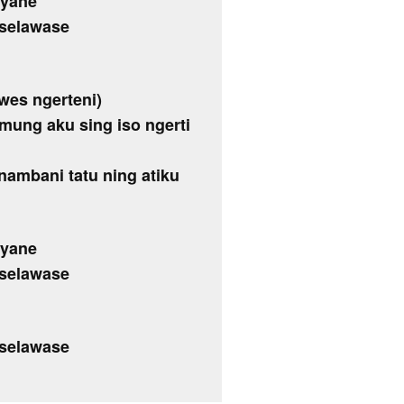
iyane
selawase
wes ngerteni)
 (mung aku sing iso ngerti
ambani tatu ning atiku
iyane
selawase
selawase