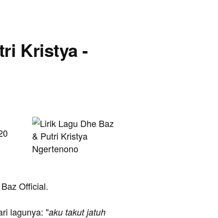
ri Kristya -
20
 Baz Official.
ari lagunya: "
aku takut jatuh