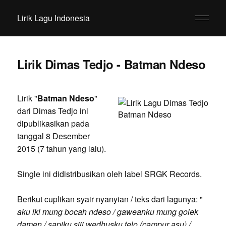
Lirik Lagu Indonesia
Lirik Dimas Tedjo - Batman Ndeso
Lirik "
Batman Ndeso
"
dari Dimas Tedjo ini
dipublikasikan pada
tanggal 8 Desember
2015 (7 tahun yang lalu).
Single ini didistribusikan oleh label SRGK Records.
Berikut cuplikan syair nyanyian / teks dari lagunya: "
aku iki mung bocah ndeso / gaweanku mung golek
damen / sapiku siji wedhusku telo (campur asu) /